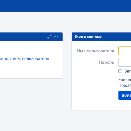
Вход в систему
И
мя пользователя
оводством пользователя
П
ароль
З
а
Еще н
Пожал