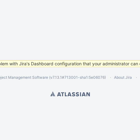
lem with Jira's Dashboard configuration that your administrator can 
oject Management Software
(v7.13.1#713001-
sha1:5e06076
)
About Jira